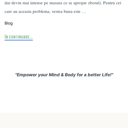
dar devin mai intense pe masura ce se apropie zborul). Pentru cei
care au aceasta problema, vestea buna este …
Blog
"Frica
ÎN CONTINUARE...
de
a
zbura"
"Empower your Mind & Body for a better Life!"