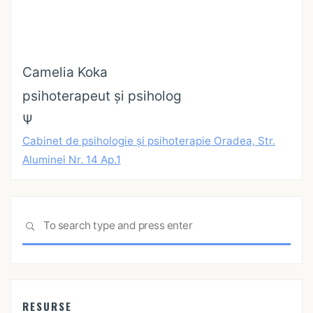
Camelia Koka
psihoterapeut și psiholog
Ψ
Cabinet de psihologie și psihoterapie Oradea, Str.
Aluminei Nr. 14 Ap.1
Sea
SEARCH
for:
RESURSE