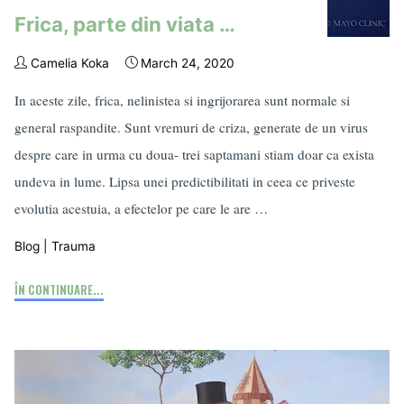
Frica, parte din viata …
Camelia Koka
March 24, 2020
In aceste zile, frica, nelinistea si ingrijorarea sunt normale si
general raspandite. Sunt vremuri de criza, generate de un virus
despre care in urma cu doua- trei saptamani stiam doar ca exista
undeva in lume. Lipsa unei predictibilitati in ceea ce priveste
evolutia acestuia, a efectelor pe care le are …
Blog
|
Trauma
"Frica,
ÎN CONTINUARE...
parte
din
viata
…"