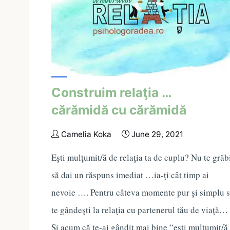
Construim relaţia …
cărămidă cu cărămidă
Camelia Koka
June 29, 2021
Eşti mulţumit/ă de relaţia ta de cuplu? Nu te grăb
să dai un răspuns imediat …ia-ţi cât timp ai
nevoie …. Pentru câteva momente pur şi simplu 
te gândeşti la relaţia cu partenerul tău de viaţă…
Şi acum că te-ai gândit mai bine “eşti mulţumit/ă