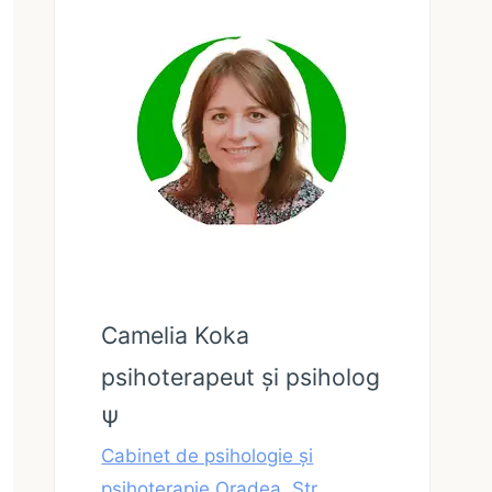
Camelia Koka
psihoterapeut și psiholog
Ψ
Cabinet de psihologie și
psihoterapie Oradea, Str.