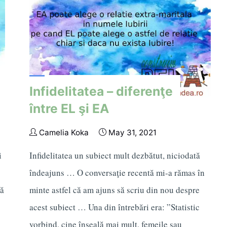
Infidelitatea – diferenţe
între EL şi EA
Camelia Koka
May 31, 2021
i
Infidelitatea un subiect mult dezbătut, niciodată
îndeajuns … O conversaţie recentă mi-a rămas în
să
minte astfel că am ajuns să scriu din nou despre
acest subiect … Una din întrebări era: ”Statistic
vorbind, cine înşeală mai mult, femeile sau