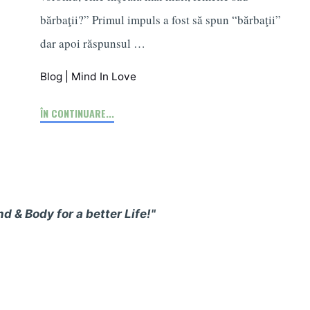
bărbaţii?” Primul impuls a fost să spun “bărbaţii”
dar apoi răspunsul …
Blog
|
Mind In Love
"Infidelitatea
ÎN CONTINUARE...
–
diferenţe
între
EL
şi
 & Body for a better Life!"
EA"