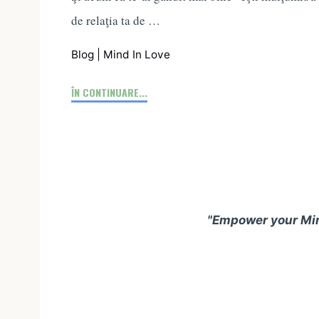
de relaţia ta de …
Blog
|
Mind In Love
"Construim
ÎN CONTINUARE...
relaţia
…
cărămidă
cu
cărămidă"
"Empower your Mind