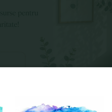
Home
Posts tagged "psiholog cuplu"