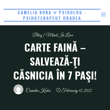
Skip
to
CAMELIA KOKA Ψ PSIHOLOG -
PSIHOTERAPEUT ORADEA
content
Blog
|
Mind In Love
CARTE FAINĂ –
SALVEAZĂ-ŢI
CĂSNICIA ÎN 7 PAŞI!
Camelia Koka
February 12, 2022