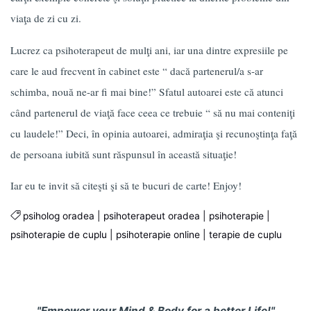
viaţa de zi cu zi.
Lucrez ca psihoterapeut de mulţi ani, iar una dintre expresiile pe
care le aud frecvent în cabinet este “ dacă partenerul/a s-ar
schimba, nouă ne-ar fi mai bine!” Sfatul autoarei este că atunci
când partenerul de viaţă face ceea ce trebuie “ să nu mai conteniţi
cu laudele!” Deci, în opinia autoarei, admiraţia şi recunoştinţa faţă
de persoana iubită sunt răspunsul în această situaţie!
Iar eu te invit să citeşti şi să te bucuri de carte! Enjoy!
psiholog oradea
|
psihoterapeut oradea
|
psihoterapie
|
psihoterapie de cuplu
|
psihoterapie online
|
terapie de cuplu
"Empower your Mind & Body for a better Life!"