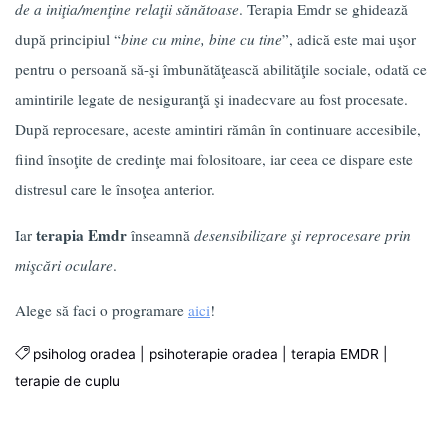
de a iniţia/menţine relaţii sănătoase
. Terapia Emdr se ghidează
după principiul “
bine cu mine, bine cu tine
”, adică este mai uşor
pentru o persoană să-şi îmbunătăţească abilităţile sociale, odată ce
amintirile legate de nesiguranţă şi inadecvare au fost procesate.
După reprocesare, aceste amintiri rămân în continuare accesibile,
fiind însoţite de credinţe mai folositoare, iar ceea ce dispare este
distresul care le însoţea anterior.
terapia Emdr
Iar
înseamnă
desensibilizare şi reprocesare prin
mişcări oculare
.
Alege să faci o programare
aici
!
psiholog oradea
|
psihoterapie oradea
|
terapia EMDR
|
terapie de cuplu