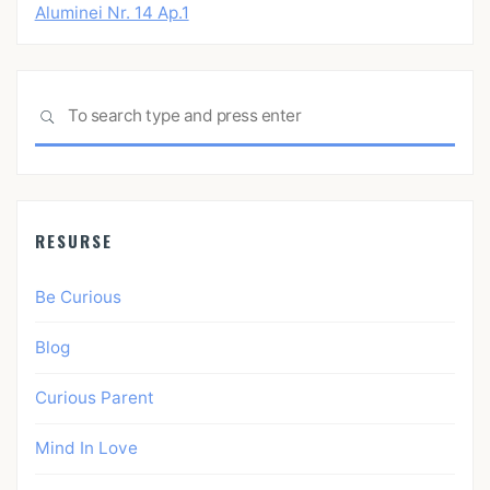
Aluminei Nr. 14 Ap.1
Sea
SEARCH
for:
RESURSE
Be Curious
Blog
Curious Parent
Mind In Love