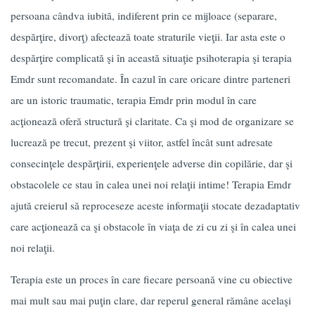
persoana cândva iubită, indiferent prin ce mijloace (separare,
despărţire, divorţ) afectează toate straturile vieţii. Iar asta este o
despărţire complicată şi în această situaţie psihoterapia şi terapia
Emdr sunt recomandate. În cazul în care oricare dintre parteneri
are un istoric traumatic, terapia Emdr prin modul în care
acţionează oferă structură şi claritate. Ca şi mod de organizare se
lucrează pe trecut, prezent şi viitor, astfel încât sunt adresate
consecinţele despărţirii, experienţele adverse din copilărie, dar şi
obstacolele ce stau în calea unei noi relaţii intime! Terapia Emdr
ajută creierul să reproceseze aceste informaţii stocate dezadaptativ
care acţionează ca şi obstacole în viaţa de zi cu zi şi în calea unei
noi relaţii.
Terapia este un proces în care fiecare persoană vine cu obiective
mai mult sau mai puţin clare, dar reperul general rămâne acelaşi