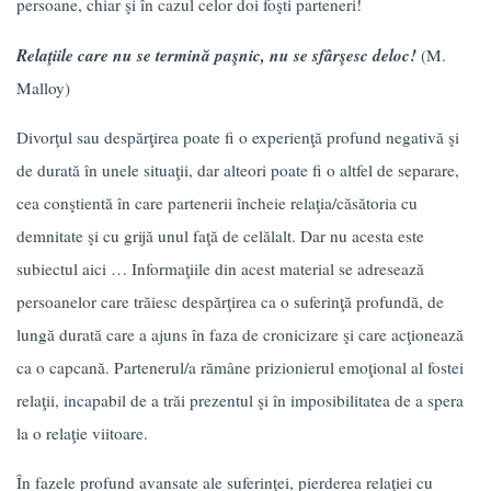
persoane, chiar şi în cazul celor doi foşti parteneri!
Relaţiile care nu se termină paşnic, nu se sfârşesc deloc!
(M.
Malloy)
Divorţul sau despărţirea poate fi o experienţă profund negativă şi
de durată în unele situaţii, dar alteori poate fi o altfel de separare,
cea conştientă în care partenerii încheie relaţia/căsătoria cu
demnitate şi cu grijă unul faţă de celălalt. Dar nu acesta este
subiectul aici … Informaţiile din acest material se adresează
persoanelor care trăiesc despărţirea ca o suferinţă profundă, de
lungă durată care a ajuns în faza de cronicizare şi care acţionează
ca o capcană. Partenerul/a rămâne prizionierul emoţional al fostei
relaţii, incapabil de a trăi prezentul şi în imposibilitatea de a spera
la o relaţie viitoare.
În fazele profund avansate ale suferinţei, pierderea relaţiei cu